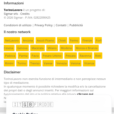
Informazioni
TorinoLavoro
è un progetto di:
Sigmar srls
-
Credits
© 2026 Sigmar - P.IVA: 02822090425
Condizioni di utilizzo
|
Privacy Policy
|
Contatti
|
Pubblicità
Il nostro network
NetLavoro
Ancona
Ascoli Piceno
Chieti
Fermo
Firenze
Forlì
Cesena
Genova
Macerata
Milano
Modena
Monza e Brianza
Padova
Parma
Pavia
Pesaro Urbino
Pescara
Ravenna
Rieti
Rimini
Torino
Treviso
Varese
Venezia
Verona
Vicenza
Disclaimer
TorinoLavoro non esercita funzione di intermediario e non percepisce nessun
tipo di mediazione.
In qualunque momento è possibile richiedere la modifica e/o la cancellazione
dei propri dati o degli annunci inseriti. Per maggiori informazioni sul
funzionamento del sito e la politica relativa alla privacy
cliccare qui
.
Nonostante i nostri controlli ci sono aziende poco serie che inseriscono offerte di
lavoro fasulle o ingannevoli;
segnalatecele e provvederemo a rimuoverle
.
🇬🇧
🇮🇹
🇫🇷
🇩🇪