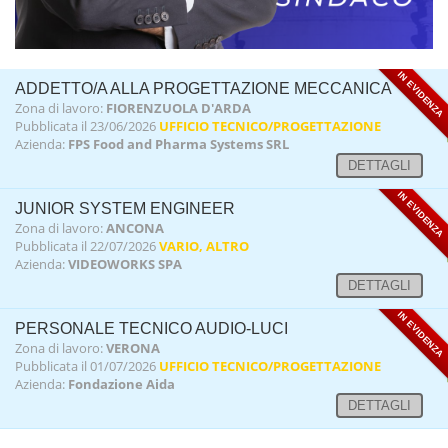
IN EVIDENZA
ADDETTO/A ALLA PROGETTAZIONE MECCANICA
Zona di lavoro:
FIORENZUOLA D'ARDA
Pubblicata il 23/06/2026
UFFICIO TECNICO/PROGETTAZIONE
Azienda:
FPS Food and Pharma Systems SRL
DETTAGLI
IN EVIDENZA
JUNIOR SYSTEM ENGINEER
Zona di lavoro:
ANCONA
Pubblicata il 22/07/2026
VARIO, ALTRO
Azienda:
VIDEOWORKS SPA
DETTAGLI
IN EVIDENZA
PERSONALE TECNICO AUDIO-LUCI
Zona di lavoro:
VERONA
Pubblicata il 01/07/2026
UFFICIO TECNICO/PROGETTAZIONE
Azienda:
Fondazione Aida
DETTAGLI