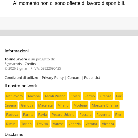
Al momento non ci sono offerte di lavoro disponibili.
Informazioni
TorinoLavoro
è un progetto di:
Sigmar srls
-
Credits
© 2026 Sigmar - P.IVA: 02822090425
Condizioni di utilizzo
|
Privacy Policy
|
Contatti
|
Pubblicità
Il nostro network
NetLavoro
Ancona
Ascoli Piceno
Chieti
Fermo
Firenze
Forlì
Cesena
Genova
Macerata
Milano
Modena
Monza e Brianza
Padova
Parma
Pavia
Pesaro Urbino
Pescara
Ravenna
Rieti
Rimini
Torino
Treviso
Varese
Venezia
Verona
Vicenza
Disclaimer